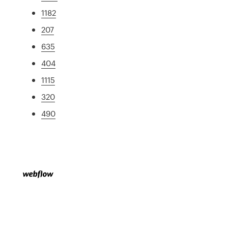
1182
207
635
404
1115
320
490