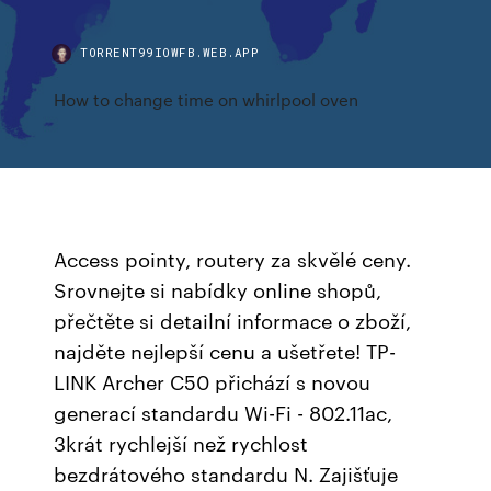
TORRENT99IOWFB.WEB.APP
How to change time on whirlpool oven
Access pointy, routery za skvělé ceny.
Srovnejte si nabídky online shopů,
přečtěte si detailní informace o zboží,
najděte nejlepší cenu a ušetřete! TP-
LINK Archer C50 přichází s novou
generací standardu Wi-Fi - 802.11ac,
3krát rychlejší než rychlost
bezdrátového standardu N. Zajišťuje