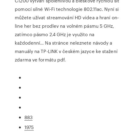
C1200 vytváří spolehlivou a bleskově rychlou síť
pomocí silné Wi-Fi technologie 802.11ac. Nyní si
můžete užívat streamování HD videa a hraní on-
line her bez prodlev na volném pásmu 5 GHz,
zatímco pásmo 2.4 GHz je využito na
každodenní… Na stránce neleznete návody a
manuály na TP-LINK v českém jazyce ke stažení
zdarma ve formátu pdf.
883
1975