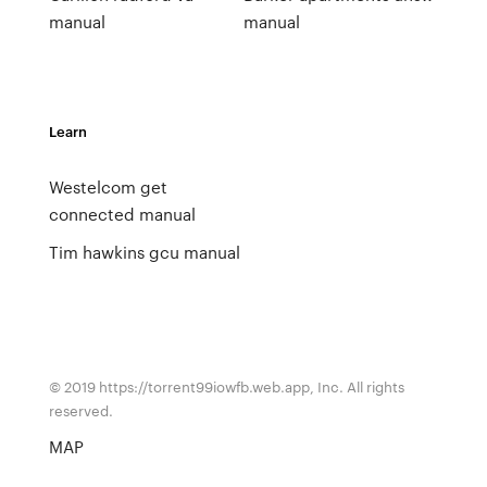
manual
manual
Learn
Westelcom get
connected manual
Tim hawkins gcu manual
© 2019 https://torrent99iowfb.web.app, Inc. All rights
reserved.
MAP