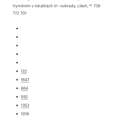
Vyměním v lokalitách Vi- nohrady, Líšeň, ℡ 739
772 701
122
1647
664
592
1352
1016