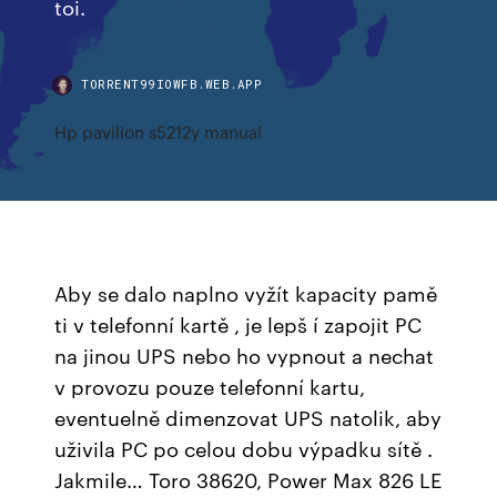
toi.
TORRENT99IOWFB.WEB.APP
Hp pavilion s5212y manual
Aby se dalo naplno vyžít kapacity pamě
ti v telefonní kartě , je lepš í zapojit PC
na jinou UPS nebo ho vypnout a nechat
v provozu pouze telefonní kartu,
eventuelně dimenzovat UPS natolik, aby
uživila PC po celou dobu výpadku sítě .
Jakmile… Toro 38620, Power Max 826 LE