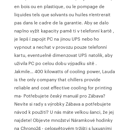
en bois ou en plastique, ou le pompage de
liquides tels que solvants ou huiles n'entrerait
pas dans le cadre de la garantie. Aby se dalo
naplno vyžít kapacity pamě ti v telefonní kartě ,
je lepš í zapojit PC na jinou UPS nebo ho
vypnout a nechat v provozu pouze telefonní
kartu, eventuelně dimenzovat UPS natolik, aby
uživila PC po celou dobu výpadku sítě .
Jakmile… 400 kilowatts of cooling power, Lauda
is the only company that chillers provide
reliable and cost effective cooling for printing
ma- Potřebujete český manuál pro Zábava?
Nevíte si rady s výrobky Zábava a potřebujete
návod k použití? U nás máte velkou šanci, že jej
najdete! Objevte množství Náramkové hodinky
na Chrono24 - celosvětovém tržišti s luxusními