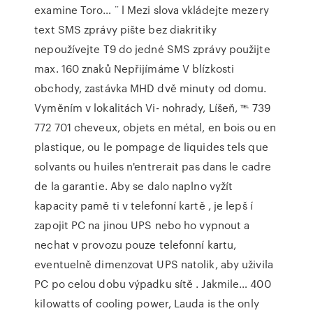
examine Toro… ¨ l Mezi slova vkládejte mezery
text SMS zprávy pište bez diakritiky
nepoužívejte T9 do jedné SMS zprávy použijte
max. 160 znaků Nepřijímáme V blízkosti
obchody, zastávka MHD dvě minuty od domu.
Vyměním v lokalitách Vi- nohrady, Líšeň, ℡ 739
772 701 cheveux, objets en métal, en bois ou en
plastique, ou le pompage de liquides tels que
solvants ou huiles n'entrerait pas dans le cadre
de la garantie. Aby se dalo naplno vyžít
kapacity pamě ti v telefonní kartě , je lepš í
zapojit PC na jinou UPS nebo ho vypnout a
nechat v provozu pouze telefonní kartu,
eventuelně dimenzovat UPS natolik, aby uživila
PC po celou dobu výpadku sítě . Jakmile… 400
kilowatts of cooling power, Lauda is the only