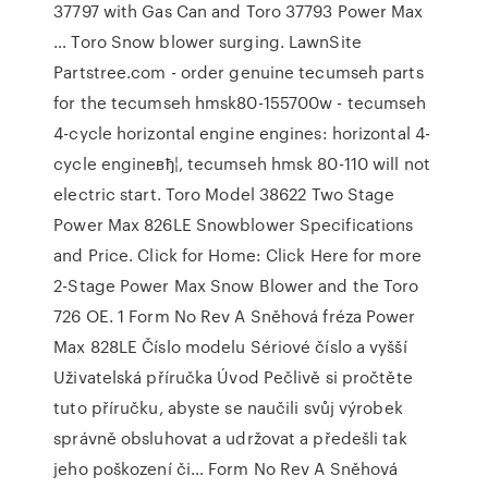
37797 with Gas Can and Toro 37793 Power Max
… Toro Snow blower surging. LawnSite
Partstree.com - order genuine tecumseh parts
for the tecumseh hmsk80-155700w - tecumseh
4-cycle horizontal engine engines: horizontal 4-
cycle engineвђ¦, tecumseh hmsk 80-110 will not
electric start. Toro Model 38622 Two Stage
Power Max 826LE Snowblower Specifications
and Price. Click for Home: Click Here for more
2-Stage Power Max Snow Blower and the Toro
726 OE. 1 Form No Rev A Sněhová fréza Power
Max 828LE Číslo modelu Sériové číslo a vyšší
Uživatelská příručka Úvod Pečlivě si pročtěte
tuto příručku, abyste se naučili svůj výrobek
správně obsluhovat a udržovat a předešli tak
jeho poškození či… Form No Rev A Sněhová