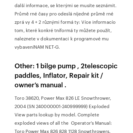
další informace, se kterými se musíte seznámit.
Průmě rné časy pro odeslá níjedné průmě rné
zprá vy 4 + 2 různými formá ty: Více informacío
tom, které konkré tníformá ty můžete použít,
naleznete v dokumentaci k programové mu
vybaveníNAM NET-G.
Other: 1 bilge pump , 2telescopic
paddles, Inflator, Repair kit /
owner’s manual .
Toro 38620, Power Max 826 LE Snowthrower,
2004 (SN 240000001-240999999) Exploded
View parts lookup by model. Complete
exploded views of all the Operator's Manual:
Toro Power Max 826 828 1128 Snowthrowers.