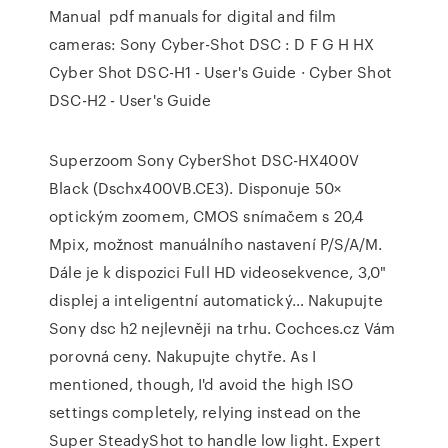
Manual pdf manuals for digital and film
cameras: Sony Cyber-Shot DSC : D F G H HX
Cyber Shot DSC-H1 - User's Guide · Cyber Shot
DSC-H2 - User's Guide
Superzoom Sony CyberShot DSC-HX400V
Black (Dschx400VB.CE3). Disponuje 50×
optickým zoomem, CMOS snímačem s 20,4
Mpix, možnost manuálního nastavení P/S/A/M.
Dále je k dispozici Full HD videosekvence, 3,0"
displej a inteligentní automatický… Nakupujte
Sony dsc h2 nejlevněji na trhu. Cochces.cz Vám
porovná ceny. Nakupujte chytře. As I
mentioned, though, I'd avoid the high ISO
settings completely, relying instead on the
Super SteadyShot to handle low light. Expert