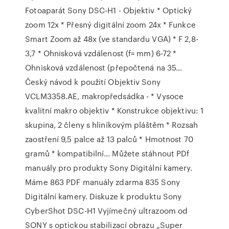
Fotoaparát Sony DSC-H1 - Objektiv * Optický
zoom 12x * Přesný digitální zoom 24x * Funkce
Smart Zoom až 48x (ve standardu VGA) * F 2,8-
3,7 * Ohnisková vzdálenost (f= mm) 6-72 *
Ohnisková vzdálenost (přepočtená na 35…
Český návod k použití Objektiv Sony
VCLM3358.AE, makropředsádka - * Vysoce
kvalitní makro objektiv * Konstrukce objektivu: 1
skupina, 2 členy s hliníkovým pláštěm * Rozsah
zaostření 9,5 palce až 13 palců * Hmotnost 70
gramů * kompatibilní… Můžete stáhnout PDf
manuály pro produkty Sony Digitální kamery.
Máme 863 PDF manuály zdarma 835 Sony
Digitální kamery. Diskuze k produktu Sony
CyberShot DSC-H1 Vyjímečný ultrazoom od
SONY s optickou stabilizací obrazu „Super