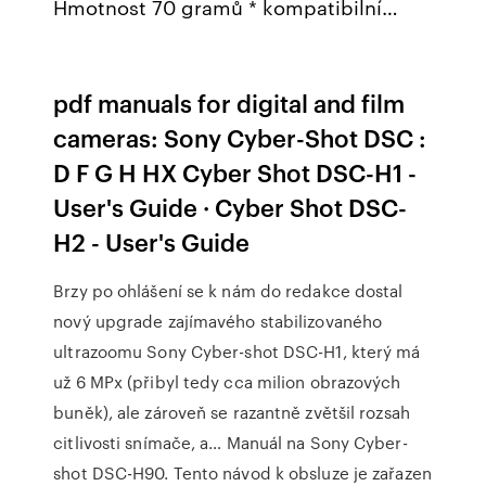
Hmotnost 70 gramů * kompatibilní…
pdf manuals for digital and film
cameras: Sony Cyber-Shot DSC :
D F G H HX Cyber Shot DSC-H1 -
User's Guide · Cyber Shot DSC-
H2 - User's Guide
Brzy po ohlášení se k nám do redakce dostal
nový upgrade zajímavého stabilizovaného
ultrazoomu Sony Cyber-shot DSC-H1, který má
už 6 MPx (přibyl tedy cca milion obrazových
buněk), ale zároveň se razantně zvětšil rozsah
citlivosti snímače, a… Manuál na Sony Cyber-
shot DSC-H90. Tento návod k obsluze je zařazen