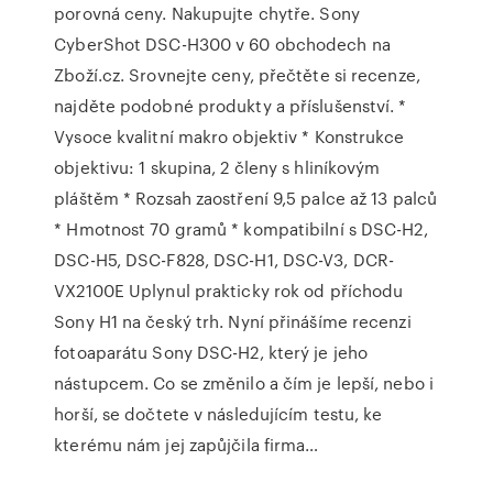
porovná ceny. Nakupujte chytře. Sony
CyberShot DSC-H300 v 60 obchodech na
Zboží.cz. Srovnejte ceny, přečtěte si recenze,
najděte podobné produkty a příslušenství. *
Vysoce kvalitní makro objektiv * Konstrukce
objektivu: 1 skupina, 2 členy s hliníkovým
pláštěm * Rozsah zaostření 9,5 palce až 13 palců
* Hmotnost 70 gramů * kompatibilní s DSC-H2,
DSC-H5, DSC-F828, DSC-H1, DSC-V3, DCR-
VX2100E Uplynul prakticky rok od příchodu
Sony H1 na český trh. Nyní přinášíme recenzi
fotoaparátu Sony DSC-H2, který je jeho
nástupcem. Co se změnilo a čím je lepší, nebo i
horší, se dočtete v následujícím testu, ke
kterému nám jej zapůjčila firma…