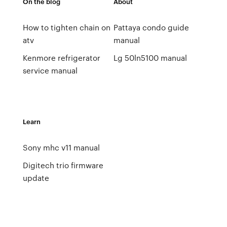
On the blog
About
How to tighten chain on
Pattaya condo guide
atv
manual
Kenmore refrigerator
Lg 50ln5100 manual
service manual
Learn
Sony mhc v11 manual
Digitech trio firmware
update