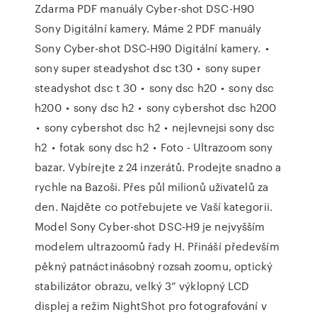
Zdarma PDF manuály Cyber-shot DSC-H90
Sony Digitální kamery. Máme 2 PDF manuály
Sony Cyber-shot DSC-H90 Digitální kamery. •
sony super steadyshot dsc t30 • sony super
steadyshot dsc t 30 • sony dsc h20 • sony dsc
h200 • sony dsc h2 • sony cybershot dsc h200
• sony cybershot dsc h2 • nejlevnejsi sony dsc
h2 • fotak sony dsc h2 • Foto - Ultrazoom sony
bazar. Vybírejte z 24 inzerátů. Prodejte snadno a
rychle na Bazoši. Přes půl milionů uživatelů za
den. Najděte co potřebujete ve Vaší kategorii.
Model Sony Cyber-shot DSC-H9 je nejvyšším
modelem ultrazoomů řady H. Přináší především
pěkný patnáctinásobný rozsah zoomu, optický
stabilizátor obrazu, velký 3” výklopný LCD
displej a režim NightShot pro fotografování v