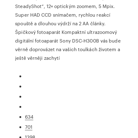
SteadyShot“, 12× optickým zoomem, 5 Mpix.
Super HAD CCD snímačem, rychlou reakcí
spouště a dlouhou výdrží na 2 AA články.
Špičkový fotoaparát Kompaktní ultrazoomový
digitální fotoaparát Sony DSC-H300B vás bude
věrně doprovázet na vašich toulkách životem a
ještě věrněji zachytí
634
701
1398